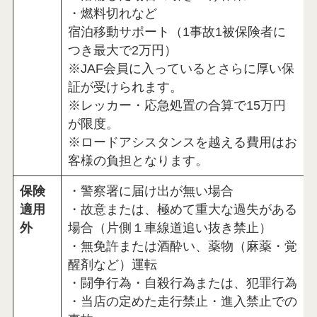
・燃料切れなど
宿泊移動サポート（1事故1被保険者に
つき最大で2万円）
※JAF会員に入っているとさらに厚い保
証が受けられます。
※レッカー・応急処置の合算で15万円
が限度。
※ロードアシスタンスを越える費用はお
客様の負担となります。
保険
・警察署に届け出が無い場合
適用
・故意または、極めて重大な過失がある
外
場合（片側１車線道追い抜き禁止）
・無免許または酒酔い、薬物（麻薬・覚
醒剤など）運転
・闘争行為・自殺行為または、犯罪行為
・当店の定めた走行禁止・進入禁止での