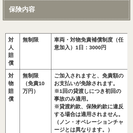
保険内容
対
無制限
車両・対物免責補償制度（任
人
意加入）1日：3000円
賠
償
対
無制限
ご加入されますと、免責額の
物
（免責10
お支払いが免除されます。
賠
万円）
※1回の貸渡しにつき初回の
償
事故のみ適用。
※貸渡約款、保険約款に違反
する場合は適用されません。
（ノン・オペレーションチャ
ージとは異なります。）