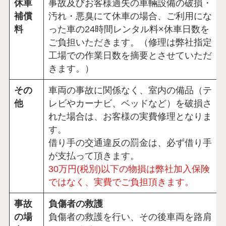
休車
事故及びお客様過失の車輛設備の破損・
補償
汚れ・悪臭にて休車の場合、ご利用にな
料
った車の24時間レンタル料×休車日数を
ご負担いただきます。（修理は弊社指定
工場での作業日数を摘要とさせていただ
きます。）
その
車両の事故に関係なく、室内の備品（テ
他
レビやカーナビ、ベッドなど）を破損さ
れた場合は、お客様の実費修理となりま
す。
借り手の交通違反の罰金は、必ず借り手
が支払って頂きます。
30万円(税別)
以下の物損は弊社加入保険
ではなく、実費でご負担頂きます。
事故
負傷者の救護
の場
負傷者の救護を行い、その後車両を路肩