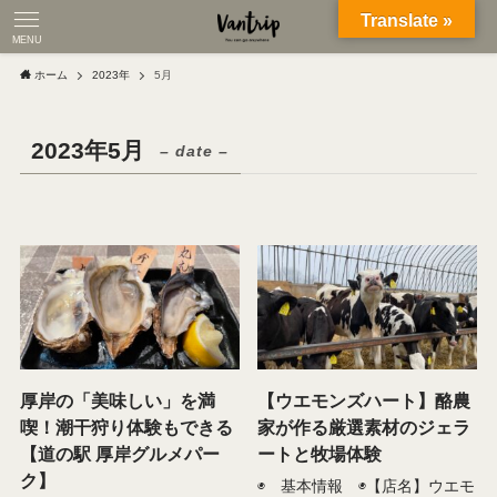
Translate »
MENU
ホーム
2023年
5月
2023年5月
– date –
厚岸の「美味しい」を満
【ウエモンズハート】酪農
喫！潮干狩り体験もできる
家が作る厳選素材のジェラ
【道の駅 厚岸グルメパー
ートと牧場体験
ク】
◉ 基本情報 ◉【店名】ウエモ